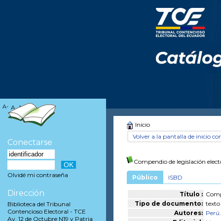
A-
A
A+
Inicio
Volver a la pantalla de inicio con
Conectarse
Compendio de legislación elect
Olvidé mi contraseña
Público
ISBD
Dirección
Título :
Compe
Tipo de documento:
texto
Biblioteca del Tribunal
Contencioso Electoral - TCE
Autores:
Perú.
Av. 12 de Octubre N19 y Patria