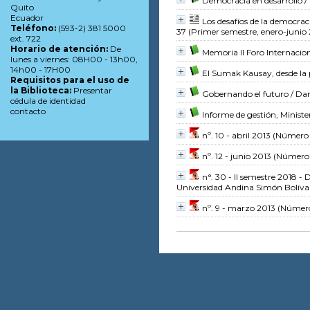
Democracia en desarrollo
/
Quito
Ecuador
Los desafíos de la democrac
Teléfono:
(593-2) 381 5000
37 (Primer semestre, enero-junio
ext. 722
Horario de atención:
De
Memoria II Foro Internaci
lunes a viernes: 08H00 - 13h00,
14h00 - 17H00
El Sumak Kausay, desde la 
Requisitos para el uso de
la Biblioteca:
Presentar
Gobernando el futuro
/ Da
cédula de identidad
contacto
Informe de gestión, Ministe
nº. 10 - abril 2013
(Número 
nº. 12 - junio 2013
(Número 
n°. 30 - II semestre 2018 -
Universidad Andina Simón Bolíva
nº. 9 - marzo 2013
(Número