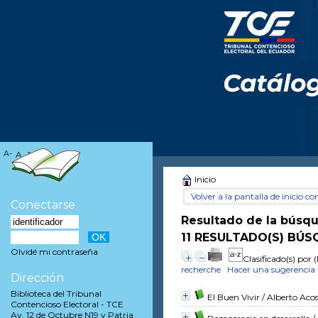
A-
A
A+
Inicio
Volver a la pantalla de inicio con
Conectarse
Resultado de la búsq
11 RESULTADO(S) BÚS
Olvidé mi contraseña
Clasificado(s) por
(
recherche
Hacer una sugerencia
Dirección
Biblioteca del Tribunal
El Buen Vivir
/ Alberto Aco
Contencioso Electoral - TCE
Av. 12 de Octubre N19 y Patria