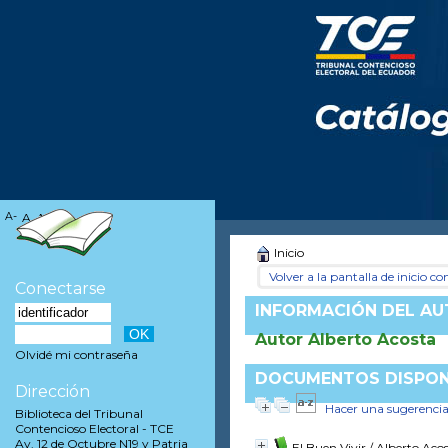
A-
A
A+
Inicio
Volver a la pantalla de inicio con
Conectarse
INFORMACIÓN DEL A
Autor Alberto Acosta
Olvidé mi contraseña
DOCUMENTOS DISPONI
Dirección
Hacer una sugerenci
Biblioteca del Tribunal
Contencioso Electoral - TCE
Av. 12 de Octubre N19 y Patria
El Buen Vivir
/ Alberto Aco