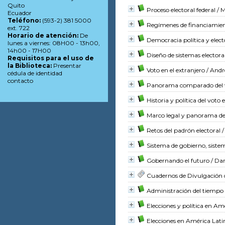
Quito
Proceso electoral federal
/ M
Ecuador
Teléfono:
(593-2) 381 5000
Regímenes de financiamiento
ext. 722
Horario de atención:
De
Democracia política y elect
lunes a viernes: 08H00 - 13h00,
14h00 - 17H00
Diseño de sistemas electora
Requisitos para el uso de
la Biblioteca:
Presentar
Voto en el extranjero
/ Andr
cédula de identidad
contacto
Panorama comparado del vo
Historia y política del voto 
Marco legal y panorama de l
Retos del padrón electoral
/
Sistema de gobierno, sistem
Gobernando el futuro
/ Da
Cuadernos de Divulgación 
Administración del tiempo de
Elecciones y política en Am
Elecciones en América Lati