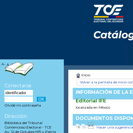
A-
A
A+
Inicio
Volver a la pantalla de inicio con
Conectarse
INFORMACIÓN DE LA E
Editorial IFE
Olvidé mi contraseña
localizada en México
Dirección
DOCUMENTOS DISPONI
Biblioteca del Tribunal
Hacer una sugerenci
Contencioso Electoral - TCE
Av. 12 de Octubre N19 y Patria