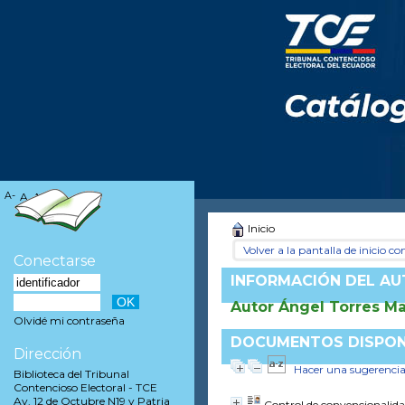
A-
A
A+
Inicio
Volver a la pantalla de inicio con
Conectarse
INFORMACIÓN DEL A
Autor Ángel Torres M
Olvidé mi contraseña
DOCUMENTOS DISPONI
Dirección
Hacer una sugerenci
Biblioteca del Tribunal
Contencioso Electoral - TCE
Av. 12 de Octubre N19 y Patria
Control de convencionalidad