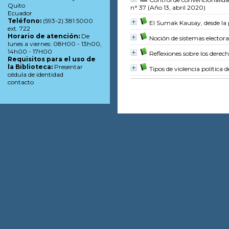
Quito
n° 37 (Año 13, abril 2020)
Ecuador
Teléfono:
(593-2) 381 5000
El Sumak Kausay, desde la 
ext. 722
Horario de atención:
De
Noción de sistemas electora
lunes a viernes: 08H00 - 13h00,
14h00 - 17H00
Reflexiones sobre los derec
Requisitos para el uso de
la Biblioteca:
Presentar
Tipos de violencia política 
cédula de identidad
contacto