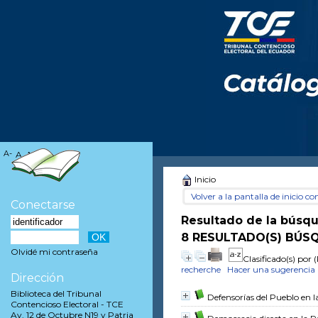
A-
A
A+
Inicio
Volver a la pantalla de inicio con
Conectarse
Resultado de la búsq
8 RESULTADO(S) BÚSQ
Olvidé mi contraseña
Clasificado(s) por
(
recherche
Hacer una sugerencia
Dirección
Biblioteca del Tribunal
Defensorías del Pueblo en 
Contencioso Electoral - TCE
Av. 12 de Octubre N19 y Patria