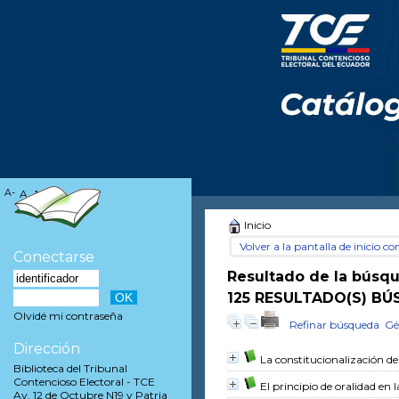
A-
A
A+
Inicio
Volver a la pantalla de inicio con
Conectarse
Resultado de la búsq
125 RESULTADO(S) BÚ
Olvidé mi contraseña
Refinar búsqueda
Gé
Dirección
La constitucionalización de
Biblioteca del Tribunal
Contencioso Electoral - TCE
El principio de oralidad en 
Av. 12 de Octubre N19 y Patria