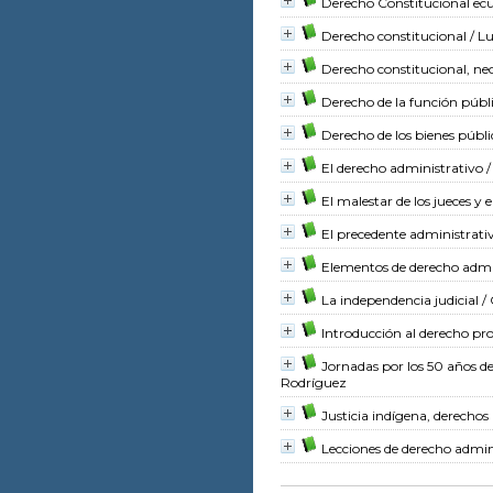
Derecho Constitucional ecu
Derecho constitucional
/ L
Derecho constitucional, ne
Derecho de la función públ
Derecho de los bienes públi
El derecho administrativo
/
El malestar de los jueces y e
El precedente administrati
Elementos de derecho admi
La independencia judicial
/ 
Introducción al derecho pro
Jornadas por los 50 años de
Rodríguez
Justicia indígena, derecho
Lecciones de derecho admin