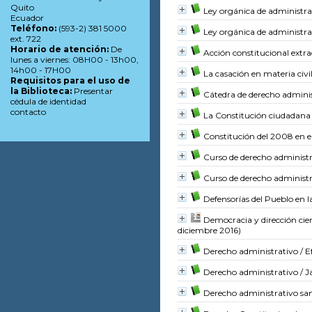
Quito
Ley orgánica de administrac
Ecuador
Teléfono:
(593-2) 381 5000
Ley orgánica de administrac
ext. 722
Horario de atención:
De
Acción constitucional extra
lunes a viernes: 08H00 - 13h00,
14h00 - 17H00
La casación en materia civi
Requisitos para el uso de
la Biblioteca:
Presentar
Cátedra de derecho admini
cédula de identidad
contacto
La Constitución ciudadana
Constitución del 2008 en e
Curso de derecho administr
Curso de derecho administr
Defensorías del Pueblo en 
Democracia y dirección cient
diciembre 2016)
Derecho administrativo
/ E
Derecho administrativo
/ J
Derecho administrativo sa