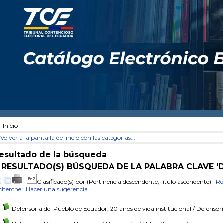
Inicio
Volver a la pantalla de inicio con las categorías...
esultado de la búsqueda
 RESULTADO(S) BÚSQUEDA DE LA PALABRA CLAVE '
Clasificado(s) por
(Pertinencia descendente,Título ascendente)
Re
cherche
Hacer una sugerencia
Defensoría del Pueblo de Ecuador, 20 años de vida institucional
/ Defensorí