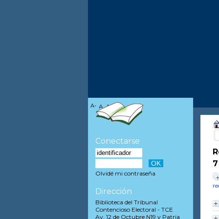
A-
A
A+
Conectarse
R
7
Olvidé mi contraseña
re
Dirección
Biblioteca del Tribunal
Contencioso Electoral - TCE
Av. 12 de Octubre N19 y Patria