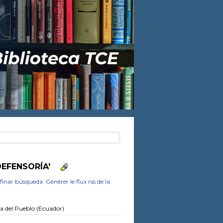
DEFENSORÍA'
finar búsqueda
Générer le flux rss de la
a del Pueblo (Ecuador)