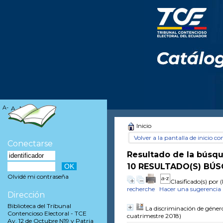
A-
A
A+
Inicio
Volver a la pantalla de inicio con
Conectarse
Resultado de la búsq
10 RESULTADO(S) BÚS
Olvidé mi contraseña
Clasificado(s) por
(
recherche
Hacer una sugerencia
Dirección
Biblioteca del Tribunal
La discriminación de género
Contencioso Electoral - TCE
cuatrimestre 2018)
Av. 12 de Octubre N19 y Patria