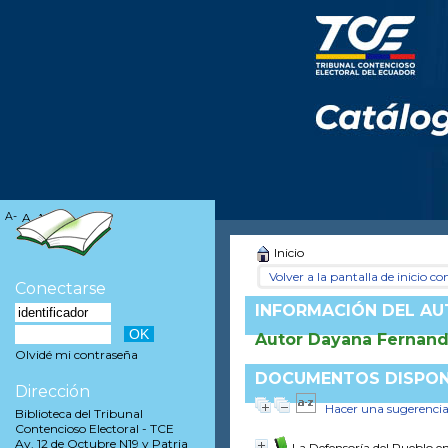
A-
A
A+
Inicio
Volver a la pantalla de inicio con
Conectarse
INFORMACIÓN DEL A
Autor Dayana Fernand
Olvidé mi contraseña
DOCUMENTOS DISPONI
Dirección
Hacer una sugerenci
Biblioteca del Tribunal
Contencioso Electoral - TCE
Av. 12 de Octubre N19 y Patria
La Defensoría del Pueblo en