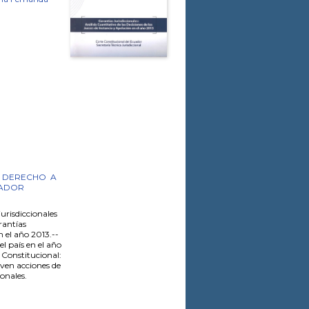
DERECHO
A
ADOR
urisdiccionales
rantías
n el año 2013.--
el país en el año
e Constitucional:
lven acciones de
onales.