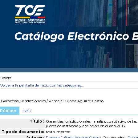
Inicio
Volver a la pantalla de inicio con las categorías...
Garantías jurisdiccionales
/ Pamela Juliana Aguirre Castro
Público
ISBD
Título :
Garantías jurisdiccionales : análisis cuatitativo de las 
jueces de instancia y apelación en el año 2013
Tipo de documento:
texto impreso
Autores:
Pamela Juliana Aguirre Castro
, Colaborador ;
Daya