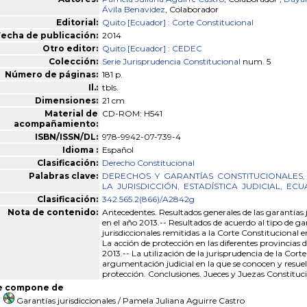
Ávila Benavidez
, Colaborador
Editorial:
Quito [Ecuador] : Corte Constitucional
echa de publicación:
2014
Otro editor:
Quito [Ecuador] : CEDEC
Colección:
Serie Jurisprudencia Constitucional
num. 5
Número de páginas:
181 p.
Il.:
tbls.
Dimensiones:
21 cm
Material de
CD-ROM: H541
acompañamiento:
ISBN/ISSN/DL:
978-9942-07-739-4
Idioma :
Español
Clasificación:
Derecho Constitucional
Palabras clave:
DERECHOS
Y
GARANTÍAS
CONSTITUCIONALES,
LA
JURISDICCIÓN,
ESTADÍSTICA
JUDICIAL,
ECU
Clasificación:
342.565.2(866)/A2842g
Nota de contenido:
Antecedentes. Resultados generales de las garantías j
en el año 2013.-- Resultados de acuerdo al tipo de ga
jurisdiccionales remitidas a la Corte Constitucional e
La acción de protección en las diferentes provincias d
2013.-- La utilización de la jurisprudencia de la Cort
argumentación judicial en la que se conocen y resue
protección. Conclusiones. Jueces y Juezas Constituci
e compone de
Garantías jurisdiccionales
/ Pamela Juliana Aguirre Castro