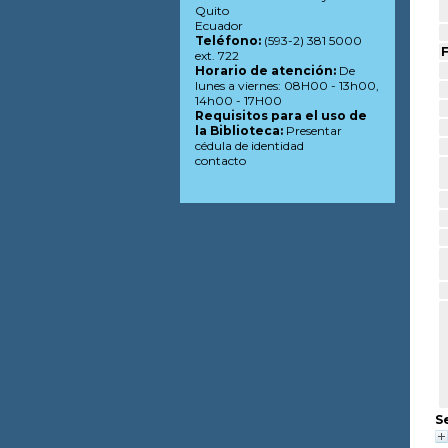
Quito
Ecuador
Teléfono:
(593-2) 381 5000
F
ext. 722
Horario de atención:
De
lunes a viernes: 08H00 - 13h00,
14h00 - 17H00
Requisitos para el uso de
la Biblioteca:
Presentar
cédula de identidad
contacto
S