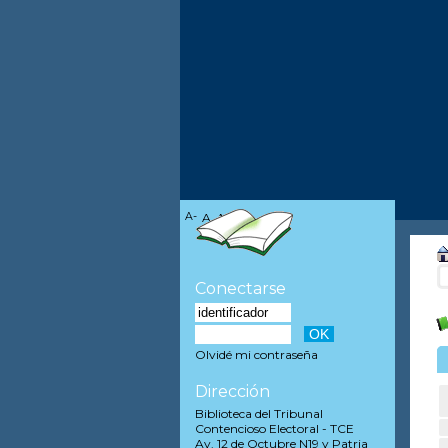
A-
A
A+
Conectarse
Olvidé mi contraseña
Dirección
Biblioteca del Tribunal
Contencioso Electoral - TCE
Av. 12 de Octubre N19 y Patria