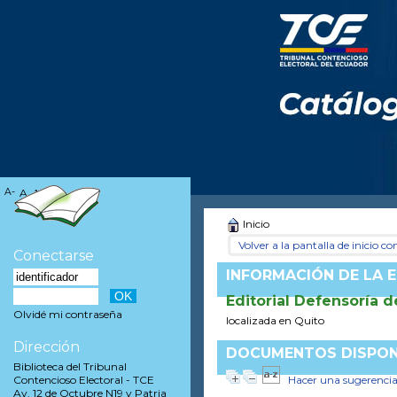
A-
A
A+
Inicio
Volver a la pantalla de inicio con
Conectarse
INFORMACIÓN DE LA E
Editorial Defensoría d
Olvidé mi contraseña
localizada en Quito
Dirección
DOCUMENTOS DISPONI
Biblioteca del Tribunal
Hacer una sugerenci
Contencioso Electoral - TCE
Av. 12 de Octubre N19 y Patria