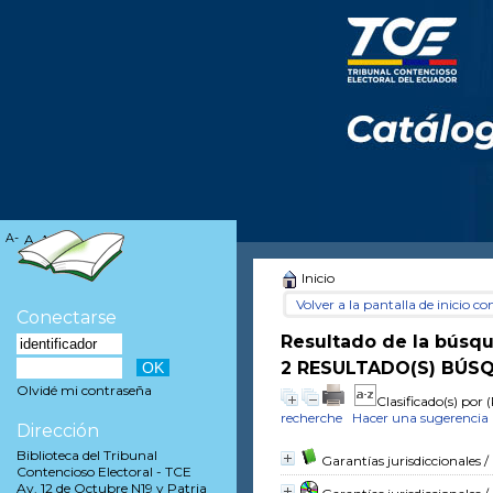
A-
A
A+
Inicio
Volver a la pantalla de inicio con
Conectarse
Resultado de la búsq
2 RESULTADO(S) BÚSQ
Olvidé mi contraseña
Clasificado(s) por
(
recherche
Hacer una sugerencia
Dirección
Biblioteca del Tribunal
Garantías jurisdiccionales
/
Contencioso Electoral - TCE
Av. 12 de Octubre N19 y Patria