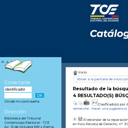
A-
A
A+
Inicio
Volver a la pantalla de inicio con
Conectarse
Resultado de la búsq
4 RESULTADO(S) BÚSQ
Olvidé mi contraseña
Clasificado(s) por
(
recherche
Hacer una sugerencia
Dirección
Biblioteca del Tribunal
El estándar de la reparación
Contencioso Electoral - TCE
en Foro Revista de Derecho, n°. 30
Av. 12 de Octubre N19 y Patria