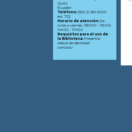
Quito
Ecuador
Teléfono:
(593-2) 381 5000
ext. 722
Horario de atención:
De
lunes a viernes: 08H00 - 13h00,
14h00 - 17H00
Requisitos para el uso de
la Biblioteca:
Presentar
cédula de identidad
contacto