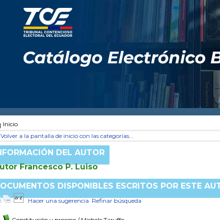
Inicio
Volver a la pantalla de inicio con las categorías...
NFORMACIÓN DEL AUTOR
utor Francesco P. Luiso
OCUMENTOS DISPONIBLES ESCRITOS POR ESTE AU
Hacer una sugerencia
Refinar búsqueda
Constitución y proceso
/ Michele Taruffo