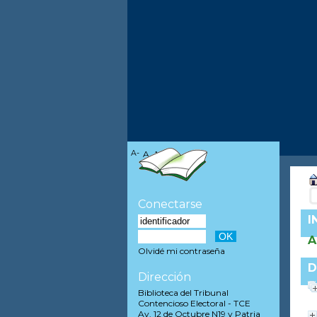
A-
A
A+
Conectarse
I
A
Olvidé mi contraseña
D
Dirección
Biblioteca del Tribunal
Contencioso Electoral - TCE
Av. 12 de Octubre N19 y Patria