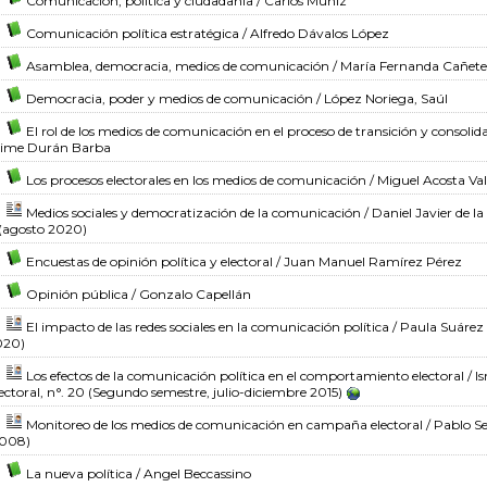
Comunicación, política y ciudadanía
/ Carlos Muñiz
Comunicación política estratégica
/ Alfredo Dávalos López
Asamblea, democracia, medios de comunicación
/ María Fernanda Cañete
Democracia, poder y medios de comunicación
/ López Noriega, Saúl
El rol de los medios de comunicación en el proceso de transición y consol
aime Durán Barba
Los procesos electorales en los medios de comunicación
/ Miguel Acosta Va
Medios sociales y democratización de la comunicación
/ Daniel Javier de 
(agosto 2020)
Encuestas de opinión política y electoral
/ Juan Manuel Ramírez Pérez
Opinión pública
/ Gonzalo Capellán
El impacto de las redes sociales en la comunicación política
/ Paula Suárez
020)
Los efectos de la comunicación política en el comportamiento electoral
/ I
ectoral, n°. 20 (Segundo semestre, julio-diciembre 2015)
Monitoreo de los medios de comunicación en campaña electoral
/ Pablo Se
2008)
La nueva política
/ Angel Beccassino