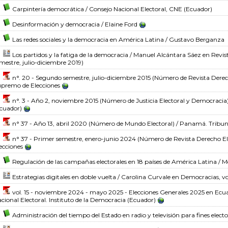
Carpintería democrática
/ Consejo Nacional Electoral, CNE (Ecuador)
Desinformación y democracia
/ Elaine Ford
Las redes sociales y la democracia en América Latina
/ Gustavo Berganza
Los partidos y la fatiga de la democracia
/ Manuel Alcántara Sáez
en Revis
mestre, julio-diciembre 2019)
n°. 20 - Segundo semestre, julio-diciembre 2015
(Número de Revista Derech
premo de Elecciones
n°. 3 - Año 2, noviembre 2015
(Número de Justicia Electoral y Democracia
cuador)
n° 37 - Año 13, abril 2020
(Número de Mundo Electoral)
/ Panamá. Tribuna
n° 37 - Primer semestre, enero-junio 2024
(Número de Revista Derecho El
ecciones
Regulación de las campañas electorales en 18 países de América Latina
/ Mé
Estrategias digitales en doble vuelta
/ Carolina Curvale
en Democracias, vo
vol. 15 - noviembre 2024 - mayo 2025 - Elecciones Generales 2025 en Ecu
cional Electoral. Instituto de la Democracia (Ecuador)
Administración del tiempo del Estado en radio y televisión para fines electo