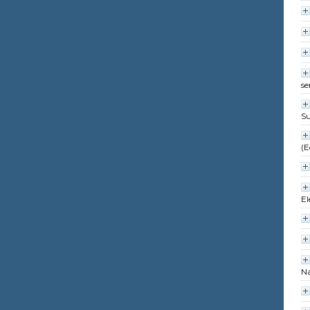
se
Su
(E
El
Na