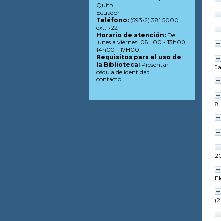
Quito
Ecuador
Teléfono:
(593-2) 381 5000
ext. 722
Horario de atención:
De
lunes a viernes: 08H00 - 13h00,
14h00 - 17H00
Requisitos para el uso de
la Biblioteca:
Presentar
J
cédula de identidad
contacto
8 
2
El
(