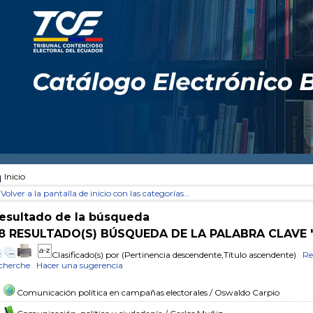
Inicio
Volver a la pantalla de inicio con las categorías...
esultado de la búsqueda
8 RESULTADO(S) BÚSQUEDA DE LA PALABRA CLAVE
Clasificado(s) por
(Pertinencia descendente,Título ascendente)
Re
cherche
Hacer una sugerencia
Comunicación política en campañas electorales
/ Oswaldo Carpio