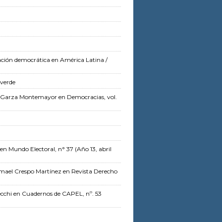
idación democrática en América Latina
/
lverde
la Garza Montemayor
en Democracias, vol.
en Mundo Electoral, n° 37 (Año 13, abril
smael Crespo Martínez
en Revista Derecho
cchi
en Cuadernos de CAPEL, nº. 53