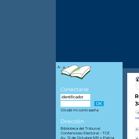
A-
A
A+
Conectarse
R
3
Olvidé mi contraseña
re
Dirección
Biblioteca del Tribunal
Contencioso Electoral - TCE
Av. 12 de Octubre N19 y Patria