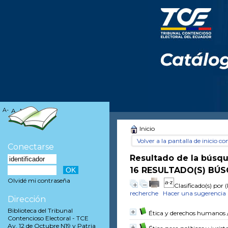
A-
A
A+
Inicio
Volver a la pantalla de inicio con
Conectarse
Resultado de la búsq
16 RESULTADO(S) BÚS
Olvidé mi contraseña
Clasificado(s) por
(
recherche
Hacer una sugerencia
Dirección
Biblioteca del Tribunal
Ética y derechos humanos
Contencioso Electoral - TCE
Av. 12 de Octubre N19 y Patria