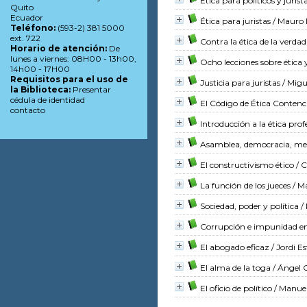
Ética para políticos y jurist
Quito
Ecuador
Ética para juristas
/ Mauro 
Teléfono:
(593-2) 381 5000
ext. 722
Contra la ética de la verdad
Horario de atención:
De
lunes a viernes: 08H00 - 13h00,
Ocho lecciones sobre ética 
14h00 - 17H00
Requisitos para el uso de
Justicia para juristas
/ Migu
la Biblioteca:
Presentar
cédula de identidad
El Código de Ética Contenci
contacto
Introducción a la ética pro
Asamblea, democracia, me
El constructivismo ético
/ C
La función de los jueces
/ M
Sociedad, poder y política
/ 
Corrupción e impunidad en 
El abogado eficaz
/ Jordi Es
El alma de la toga
/ Ángel O
El oficio de político
/ Manuel