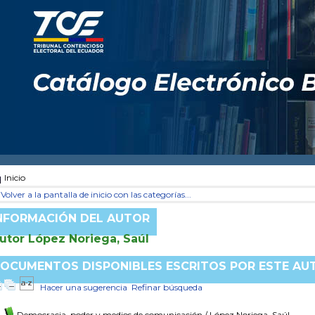
Inicio
Volver a la pantalla de inicio con las categorías...
NFORMACIÓN DEL AUTOR
utor López Noriega, Saúl
OCUMENTOS DISPONIBLES ESCRITOS POR ESTE AU
Hacer una sugerencia
Refinar búsqueda
Democracia, poder y medios de comunicación
/ López Noriega, Saúl