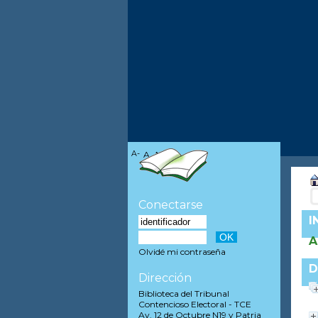
A-
A
A+
Conectarse
I
A
Olvidé mi contraseña
D
Dirección
Biblioteca del Tribunal
Contencioso Electoral - TCE
Av. 12 de Octubre N19 y Patria