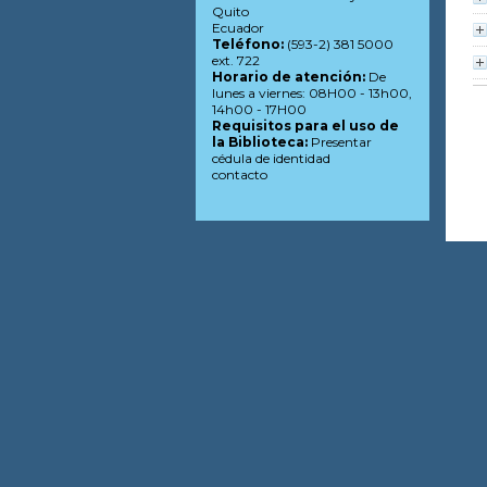
Quito
Ecuador
Teléfono:
(593-2) 381 5000
ext. 722
Horario de atención:
De
lunes a viernes: 08H00 - 13h00,
14h00 - 17H00
Requisitos para el uso de
la Biblioteca:
Presentar
cédula de identidad
contacto