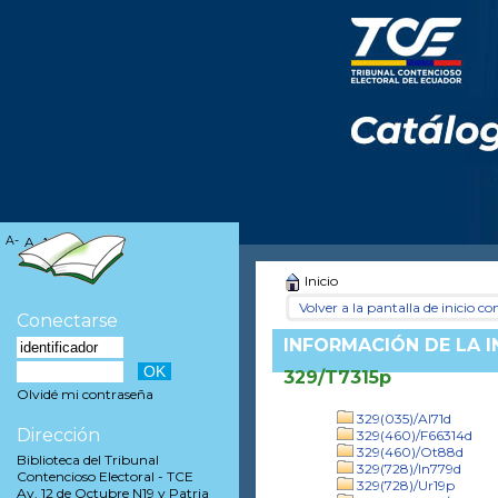
A-
A
A+
Inicio
Volver a la pantalla de inicio con
Conectarse
INFORMACIÓN DE LA 
329/T7315p
Olvidé mi contraseña
329(035)/Al71d
Dirección
329(460)/F66314d
329(460)/Ot88d
Biblioteca del Tribunal
329(728)/In779d
Contencioso Electoral - TCE
329(728)/Ur19p
Av. 12 de Octubre N19 y Patria