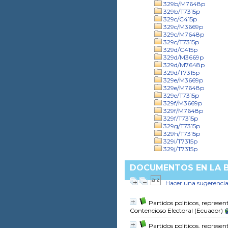
329b/M7648p
329b/T7315p
329c/C415p
329c/M3669p
329c/M7648p
329c/T7315p
329d/C415p
329d/M3669p
329d/M7648p
329d/T7315p
329e/M3669p
329e/M7648p
329e/T7315p
329f/M3669p
329f/M7648p
329f/T7315p
329g/T7315p
329h/T7315p
329i/T7315p
329j/T7315p
DOCUMENTOS EN LA BI
Hacer una sugerenci
Partidos políticos, represe
Contencioso Electoral (Ecuador)
Partidos políticos, represe