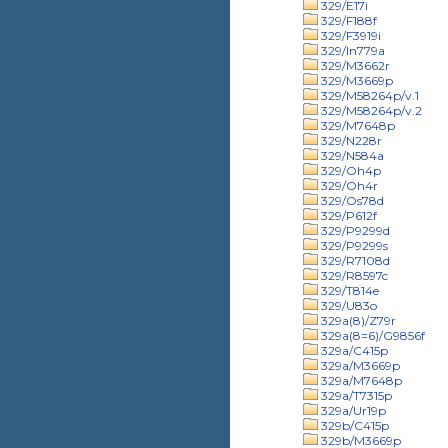
329/E17i
329/F188f
329/F3919i
329/In779a
329/M3662r
329/M3669p
329/M58264p/v.1
329/M58264p/v.2
329/M7648p
329/N228r
329/N584a
329/Oh4p
329/Oh4r
329/Os78d
329/P612f
329/P9299d
329/P9299s
329/R7108d
329/R8597c
329/T814e
329/U83o
329a(8)/Z79r
329a(8=6)/G9856f
329a/C415p
329a/M3669p
329a/M7648p
329a/T7315p
329a/Ur19p
329b/C415p
329b/M3669p