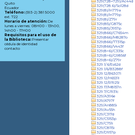
329(728+729)/Ac44d
Quito
329(728.6)/So128d
Ecuador
329(8)/In779a
Teléfono:
(593-2) 381 5000
329(8)/In779p
ext. 722
329(8)/Z79r
Horario de atención:
De
329(85)/G875c
lunes a viernes: 08H00 - 13h00,
329(85)/J957p
14h00 - 17H00
329(866)/C7654m
Requisitos para el uso de
329(866)/M8287o
la Biblioteca:
Presentar
329(866)/T7315p
cédula de identidad
329(866)/V443f
contacto
329(8=6)/C335c
329(8=6)/G9856f
329(8=6)/Z79r
329.1/.6/Es62d
329.1/6/B3288f
329.12/B6307l
329.12/H6531l
329.12/R1925l
329.17/M8157n
329.7/G1931c
329/A396e
329/A797f
329/An885i
329/Av55h
329/C317d
329/C5153p
329/C751i
329/C8115i
329/D957p