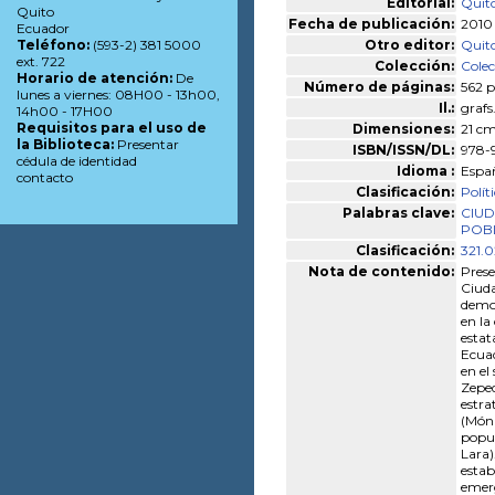
Editorial:
Quito
Quito
Fecha de publicación:
2010
Ecuador
Otro editor:
Quito
Teléfono:
(593-2) 381 5000
ext. 722
Colección:
Colec
Horario de atención:
De
Número de páginas:
562 p
lunes a viernes: 08H00 - 13h00,
Il.:
grafs
14h00 - 17H00
Requisitos para el uso de
Dimensiones:
21 cm
la Biblioteca:
Presentar
ISBN/ISSN/DL:
978-
cédula de identidad
Idioma :
Espa
contacto
Clasificación:
Polít
Palabras clave:
CIUD
POB
Clasificación:
321.0
Nota de contenido:
Prese
Ciuda
democ
en la
estat
Ecuad
en el
Zeped
estra
(Móni
popul
Lara)
estab
emerg