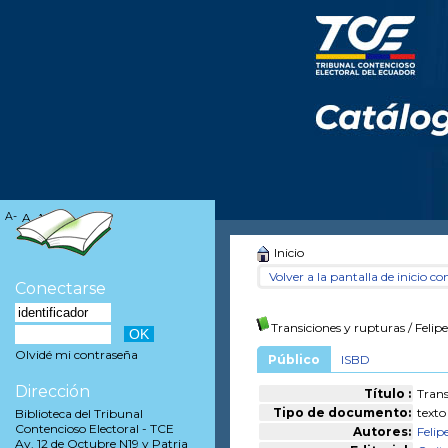
A-
A
A+
Inicio
Volver a la pantalla de inicio con
Conectarse
Transiciones y rupturas
/ Felip
Olvidé mi contraseña
Público
ISBD
Dirección
Título :
Trans
Tipo de documento:
texto
Biblioteca del Tribunal
Contencioso Electoral - TCE
Autores:
Felip
Av. 12 de Octubre N19 y Patria