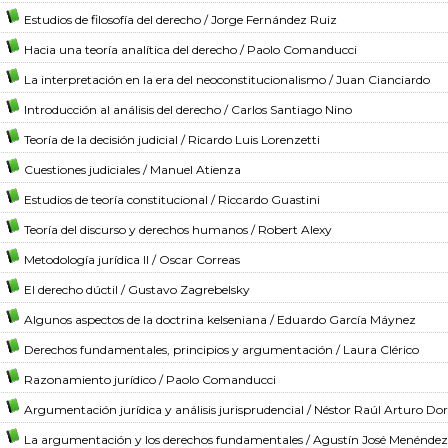
Estudios de filosofía del derecho
/ Jorge Fernández Ruiz
Hacia una teoría analítica del derecho
/ Paolo Comanducci
La interpretación en la era del neoconstitucionalismo
/ Juan Cianciardo
Introducción al análisis del derecho
/ Carlos Santiago Nino
Teoría de la decisión judicial
/ Ricardo Luis Lorenzetti
Cuestiones judiciales
/ Manuel Atienza
Estudios de teoría constitucional
/ Riccardo Guastini
Teoría del discurso y derechos humanos
/ Robert Alexy
Metodología jurídica II
/ Oscar Correas
El derecho dúctil
/ Gustavo Zagrebelsky
Algunos aspectos de la doctrina kelseniana
/ Eduardo García Máynez
Derechos fundamentales, principios y argumentación
/ Laura Clérico
Razonamiento jurídico
/ Paolo Comanducci
Argumentación jurídica y análisis jurisprudencial
/ Néstor Raúl Arturo Do
La argumentación y los derechos fundamentales
/ Agustín José Menéndez