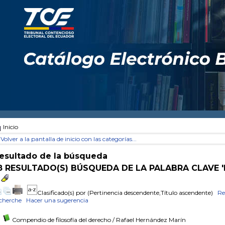
Inicio
Volver a la pantalla de inicio con las categorías...
esultado de la búsqueda
8 RESULTADO(S) BÚSQUEDA DE LA PALABRA CLAVE '
Clasificado(s) por
(Pertinencia descendente,Título ascendente)
Re
cherche
Hacer una sugerencia
Compendio de filosofía del derecho
/ Rafael Hernández Marín