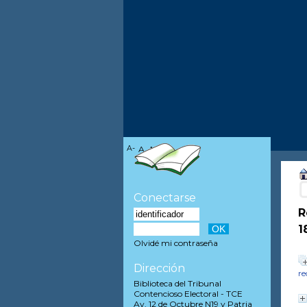
A-
A
A+
Conectarse
R
1
Olvidé mi contraseña
Dirección
re
Biblioteca del Tribunal
Contencioso Electoral - TCE
Av. 12 de Octubre N19 y Patria