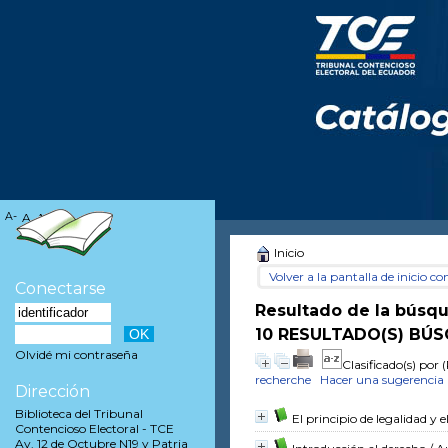
A-
A
A+
Inicio
Volver a la pantalla de inicio con
Conectarse
Resultado de la búsq
10 RESULTADO(S) BÚS
Olvidé mi contraseña
Clasificado(s) por
(
recherche
Hacer una sugerencia
Dirección
Biblioteca del Tribunal
El principio de legalidad y e
Contencioso Electoral - TCE
Av. 12 de Octubre N19 y Patria