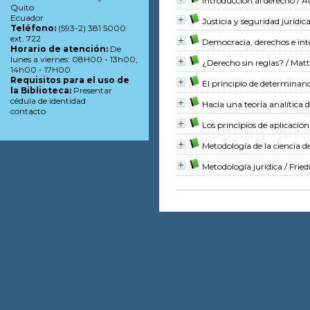
Introducción al derecho
/ A
Quito
Ecuador
Justicia y seguridad juríd
Teléfono:
(593-2) 381 5000
ext. 722
Democracia, derechos e inte
Horario de atención:
De
lunes a viernes: 08H00 - 13h00,
¿Derecho sin reglas?
/ Mat
14h00 - 17H00
Requisitos para el uso de
El principio de determinanc
la Biblioteca:
Presentar
cédula de identidad
Hacia una teoría analítica 
contacto
Los principios de aplicación
Metodología de la ciencia d
Metodología jurídica
/ Frie