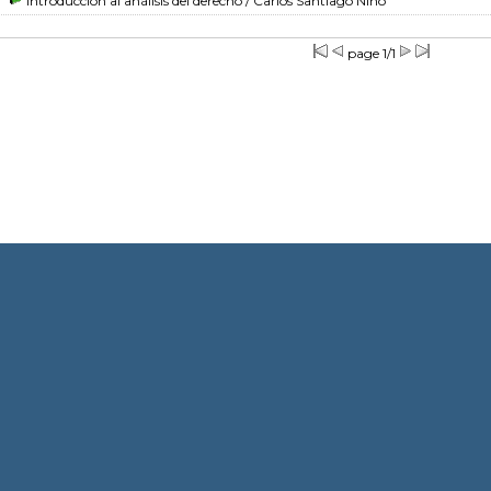
Introducción al análisis del derecho
/ Carlos Santiago Nino
page 1/1