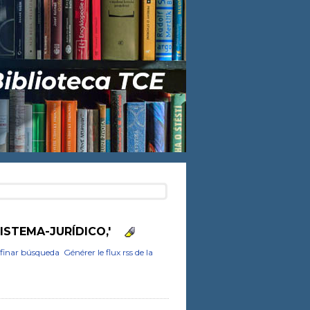
ISTEMA-JURÍDICO,'
finar búsqueda
Générer le flux rss de la