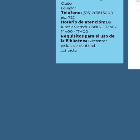
Quito
Ecuador
Teléfono:
(593-2) 381 5000
ext. 722
Horario de atención:
De
lunes a viernes: 08H00 - 13h00,
14h00 - 17H00
Requisitos para el uso de
la Biblioteca:
Presentar
cédula de identidad
contacto