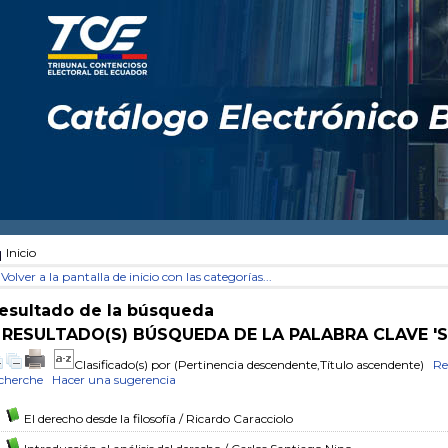
Inicio
Volver a la pantalla de inicio con las categorías...
esultado de la búsqueda
 RESULTADO(S) BÚSQUEDA DE LA PALABRA CLAVE 'S
Clasificado(s) por
(Pertinencia descendente,Título ascendente)
Re
cherche
Hacer una sugerencia
El derecho desde la filosofía
/ Ricardo Caracciolo