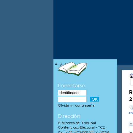
A-
A
A+
Conectarse
R
2
Olvidé mi contraseña
re
Dirección
Biblioteca del Tribunal
Contencioso Electoral - TCE
Av. 12 de Octubre N19 y Patria