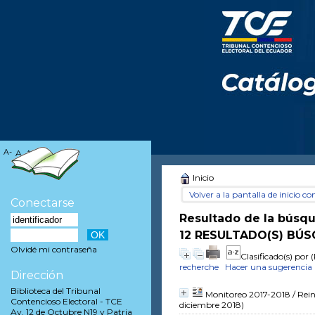
A-
A
A+
Inicio
Volver a la pantalla de inicio con
Conectarse
Resultado de la búsq
12 RESULTADO(S) BÚ
Olvidé mi contraseña
Clasificado(s) por
(
recherche
Hacer una sugerencia
Dirección
Biblioteca del Tribunal
Monitoreo 2017-2018
/ Rei
Contencioso Electoral - TCE
diciembre 2018)
Av. 12 de Octubre N19 y Patria