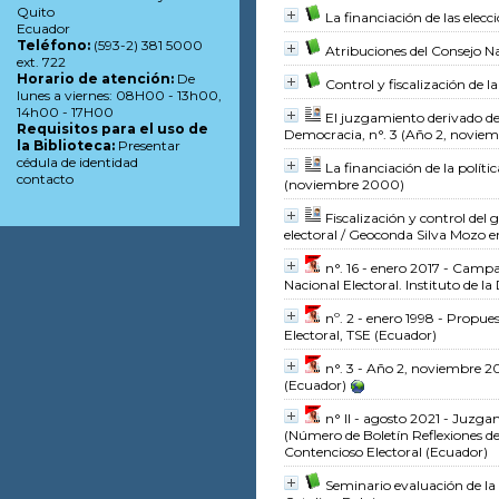
Quito
La financiación de las elecc
Ecuador
Teléfono:
(593-2) 381 5000
Atribuciones del Consejo Na
ext. 722
Horario de atención:
De
Control y fiscalización de l
lunes a viernes: 08H00 - 13h00,
14h00 - 17H00
El juzgamiento derivado de l
Requisitos para el uso de
Democracia, n°. 3 (Año 2, noviem
la Biblioteca:
Presentar
cédula de identidad
La financiación de la políti
contacto
(noviembre 2000)
Fiscalización y control del
electoral
/ Geoconda Silva Mozo
e
n°. 16 - enero 2017 - Campa
Nacional Electoral. Instituto de 
nº. 2 - enero 1998 - Propue
Electoral, TSE (Ecuador)
n°. 3 - Año 2, noviembre 2
(Ecuador)
n° II - agosto 2021 - Juzga
(Número de Boletín Reflexiones de 
Contencioso Electoral (Ecuador)
Seminario evaluación de la 