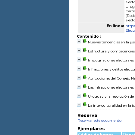
elect
Urugu
parti
(Rodo
elect
En línea:
https
Elect
Contenido :
Nuevas tendencias en la jus
Estructura y competencias d
Impugnaciones electorales 
Infracciones y delitos elec
Atribuciones del Consejo Na
Las infracciones electorale
Uruguay y la resolución de c
La interculturalidad en la ju
Reserva
Reservar este documento
Ejemplares
Código de barras
Signa