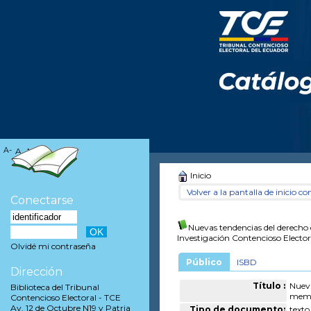
A-
A
A+
Inicio
Volver a la pantalla de inicio con
Conectarse
Nuevas tendencias del derecho 
Investigación Contencioso Elector
Olvidé mi contraseña
Público
ISBD
Dirección
Título :
Nueva
Biblioteca del Tribunal
memor
Contencioso Electoral - TCE
Av. 12 de Octubre N19 y Patria
Tipo de documento:
texto