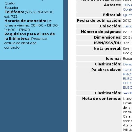
Quito
Autores:
Tribu
Ecuador
Conte
Teléfono:
(593-2) 381 5000
Editorial:
Quito
ext. 722
Fecha de publicación:
2010
Horario de atención:
De
lunes a viernes: 08H00 - 13h00,
Colección:
Justi
14h00 - 17H00
Número de páginas:
xvi, 1
Requisitos para el uso de
Dimensiones:
20,5
la Biblioteca:
Presentar
ISBN/ISSN/DL:
978-
cédula de identidad
contacto
Nota general:
Semin
Códig
Idioma :
Espa
Clasificación:
Derec
Palabras clave:
JUST
PRO
ELE
ELEC
ELE
Clasificación:
342.
Nota de contenido:
Nueva
Emili
de la
Impug
Camac
compa
Atrib
infra