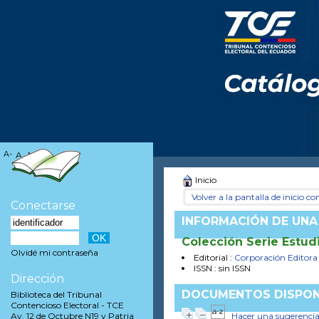
A-
A
A+
Inicio
Volver a la pantalla de inicio con
Conectarse
INFORMACIÓN DE UNA
Colección Serie Estud
Olvidé mi contraseña
Editorial :
Corporación Editora
ISSN : sin ISSN
Dirección
DOCUMENTOS DISPON
Biblioteca del Tribunal
Contencioso Electoral - TCE
Hacer una sugerenci
Av. 12 de Octubre N19 y Patria