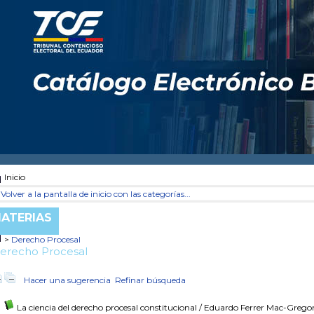
Inicio
Volver a la pantalla de inicio con las categorías...
ATERIAS
>
Derecho Procesal
erecho Procesal
Hacer una sugerencia
Refinar búsqueda
La ciencia del derecho procesal constitucional
/ Eduardo Ferrer Mac-Grego