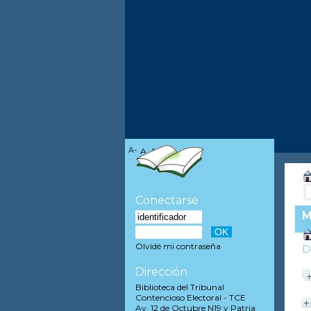
A-
A
A+
Conectarse
M
Olvidé mi contraseña
D
Dirección
Biblioteca del Tribunal
Contencioso Electoral - TCE
Av. 12 de Octubre N19 y Patria