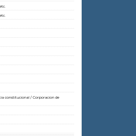
etc.
etc.
cia constitucional
/ Corporacion de