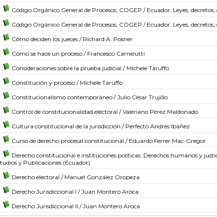
Código Orgánico General de Procesos, COGEP
/ Ecuador. Leyes, decretos, 
Código Orgánico General de Procesos, COGEP
/ Ecuador. Leyes, decretos, 
Cómo deciden los jueces
/ Richard A. Posner
Cómo se hace un proceso
/ Francesco Carnelutti
Consideraciones sobre la prueba judicial
/ Michele Taruffo
Constitución y proceso
/ Michele Taruffo
Constitucionalismo contemporáneo
/ Julio César Trujillo
Control de constitucionalidad electoral
/ Valeriano Pérez Maldonado
Cultura constitucional de la jurisdicción
/ Perfecto Andrés Ibáñez
Curso de derecho procesal constitucional
/ Eduardo Ferrer Mac-Gregor
Derecho constitucional e instituciones políticas. Derechos humanos y justi
tudios y Publicaciones (Ecuador)
Derecho electoral
/ Manuel González Oropeza
Derecho Jurisdiccional I
/ Juan Montero Aroca
Derecho Jurisdiccional II
/ Juan Montero Aroca