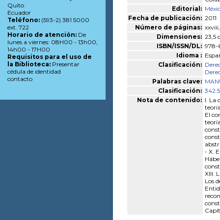
Quito
Editorial:
Méxic
Ecuador
Fecha de publicación:
2011
Teléfono:
(593-2) 381 5000
Número de páginas:
xxviii
ext. 722
Horario de atención:
De
Dimensiones:
23,5
lunes a viernes: 08H00 - 13h00,
ISBN/ISSN/DL:
978-
14h00 - 17H00
Idioma :
Espa
Requisitos para el uso de
la Biblioteca:
Presentar
Clasificación:
Derec
cédula de identidad
Derec
contacto
Palabras clave:
MAN
Clasificación:
342.5
Nota de contenido:
I. La
teorí
El co
teorí
const
const
abstr
- X. 
Hábea
const
XIII.
Los d
Entid
recon
const
Capít