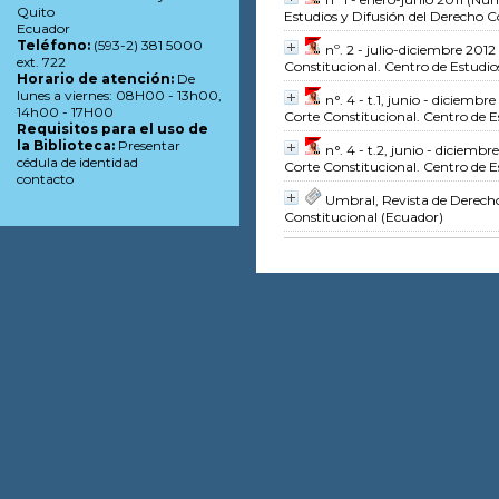
Quito
Estudios y Difusión del Derecho C
Ecuador
Teléfono:
(593-2) 381 5000
nº. 2 - julio-diciembre 2012
ext. 722
Constitucional. Centro de Estudio
Horario de atención:
De
lunes a viernes: 08H00 - 13h00,
n°. 4 - t.1, junio - diciembr
14h00 - 17H00
Corte Constitucional. Centro de E
Requisitos para el uso de
la Biblioteca:
Presentar
n°. 4 - t.2, junio - diciembr
cédula de identidad
Corte Constitucional. Centro de E
contacto
Umbral, Revista de Derech
Constitucional (Ecuador)