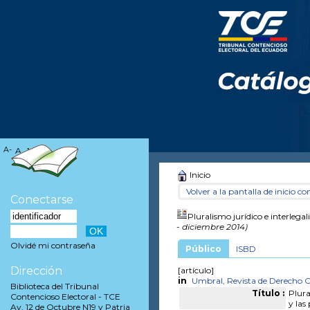
A-
A
A+
Inicio
Volver a la pantalla de inicio con
Conectarse
Pluralismo jurídico e interlegal
- diciembre 2014)
Olvidé mi contraseña
Público
ISBD
Dirección
[artículo]
in
Umbral, Revista de Derecho C
Biblioteca del Tribunal
Título :
Plura
Contencioso Electoral - TCE
y las
Av. 12 de Octubre N19 y Patria