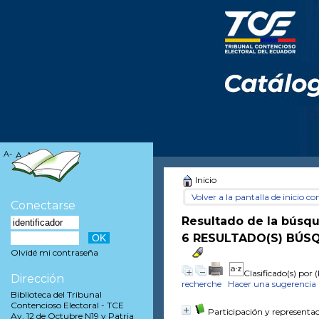
A-
A
A+
Inicio
Volver a la pantalla de inicio con
Conectarse
Resultado de la búsq
6 RESULTADO(S) BÚSQ
Olvidé mi contraseña
Clasificado(s) por
(
Dirección
recherche
Hacer una sugerencia
Biblioteca del Tribunal
Contencioso Electoral - TCE
Participación y representac
Av. 12 de Octubre N19 y Patria