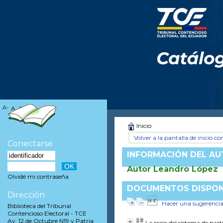
A-
A
A+
Inicio
Volver a la pantalla de inicio con
Conectarse
INFORMACIÓN DEL A
Autor Leandro López
Olvidé mi contraseña
DOCUMENTOS DISPONI
Dirección
Hacer una sugerenci
Biblioteca del Tribunal
Contencioso Electoral - TCE
Av. 12 de Octubre N19 y Patria
La crisis del sistema de par