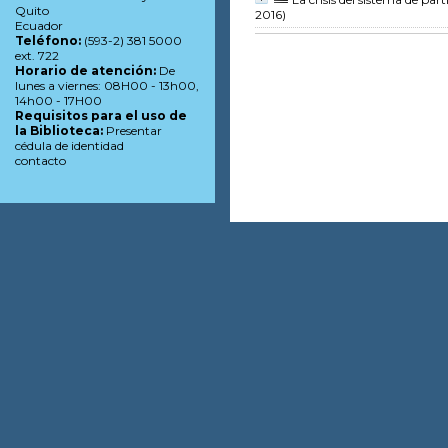
Quito
2016)
Ecuador
Teléfono:
(593-2) 381 5000
ext. 722
Horario de atención:
De
lunes a viernes: 08H00 - 13h00,
14h00 - 17H00
Requisitos para el uso de
la Biblioteca:
Presentar
cédula de identidad
contacto