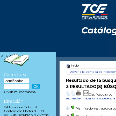
A-
A
A+
Inicio
Volver a la pantalla de inicio con
Conectarse
Resultado de la búsq
3 RESULTADO(S) BÚSQ
Olvidé mi contraseña
Clasificado(s) por
(
recherche
Hacer una sugerencia
Dirección
Biblioteca del Tribunal
Planificación estratégica c
Contencioso Electoral - TCE
Av. 12 de Octubre N19 y Patria