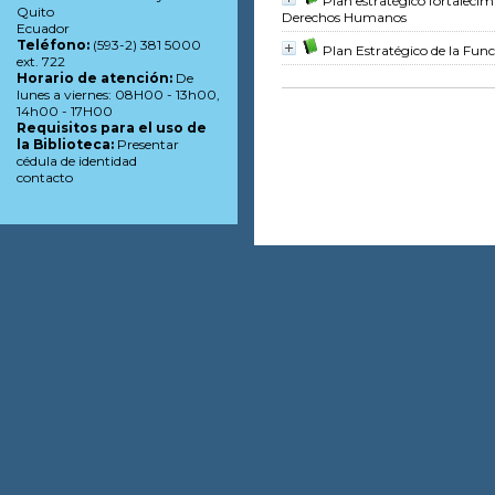
Plan estratégico fortaleci
Quito
Derechos Humanos
Ecuador
Teléfono:
(593-2) 381 5000
Plan Estratégico de la Func
ext. 722
Horario de atención:
De
lunes a viernes: 08H00 - 13h00,
14h00 - 17H00
Requisitos para el uso de
la Biblioteca:
Presentar
cédula de identidad
contacto