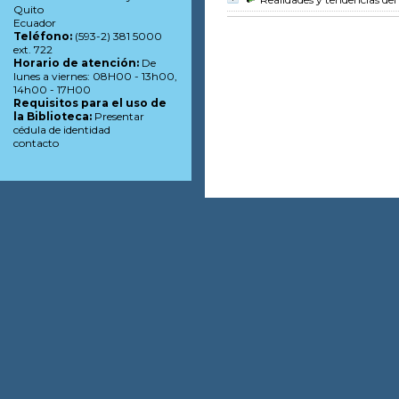
Quito
Ecuador
Teléfono:
(593-2) 381 5000
ext. 722
Horario de atención:
De
lunes a viernes: 08H00 - 13h00,
14h00 - 17H00
Requisitos para el uso de
la Biblioteca:
Presentar
cédula de identidad
contacto