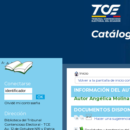
A-
A
A+
Inicio
Volver a la pantalla de inicio con
Conectarse
INFORMACIÓN DEL A
Autor Angélica Molina
Olvidé mi contraseña
DOCUMENTOS DISPONI
Dirección
Hacer una sugerenci
Biblioteca del Tribunal
Contencioso Electoral - TCE
Av. 12 de Octubre N19 y Patria
Realidades y tendencias del 