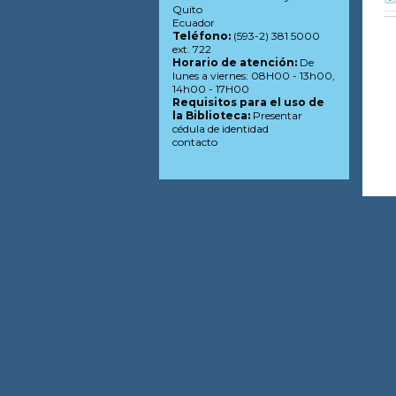
Quito
Ecuador
Teléfono:
(593-2) 381 5000
ext. 722
Horario de atención:
De
lunes a viernes: 08H00 - 13h00,
14h00 - 17H00
Requisitos para el uso de
la Biblioteca:
Presentar
cédula de identidad
contacto