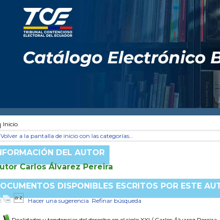
Inicio
Volver a la pantalla de inicio con las categorías...
NFORMACIÓN DEL AUTOR
utor Carlos Álvarez Pereira
OCUMENTOS DISPONIBLES ESCRITOS POR ESTE AU
Hacer una sugerencia
Refinar búsqueda
Realidades y tendencias del derecho en el siglo XXI
/ Carlos Álvarez Pereira