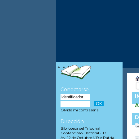
A-
A
A+
Conectarse
I
A
Olvidé mi contraseña
D
Dirección
Biblioteca del Tribunal
Contencioso Electoral - TCE
Av. 12 de Octubre N19 y Patria