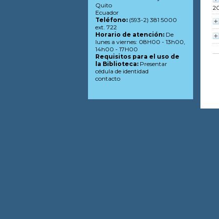
Quito
2
Ecuador
Teléfono:
(593-2) 381 5000
ext. 722
Horario de atención:
De
lunes a viernes: 08H00 - 13h00,
14h00 - 17H00
Requisitos para el uso de
la Biblioteca:
Presentar
cédula de identidad
contacto