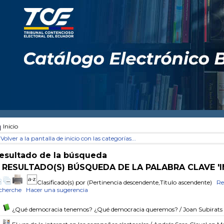
Inicio
Volver a la pantalla de inicio con las categorías...
esultado de la búsqueda
 RESULTADO(S) BÚSQUEDA DE LA PALABRA CLAVE '
Clasificado(s) por
(Pertinencia descendente,Título ascendente)
Re
cherche
Hacer una sugerencia
¿Qué democracia tenemos? ¿Qué democracia queremos?
/ Joan Subirats