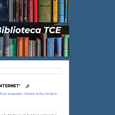
INTERNET'
finar búsqueda
Générer le flux rss de la