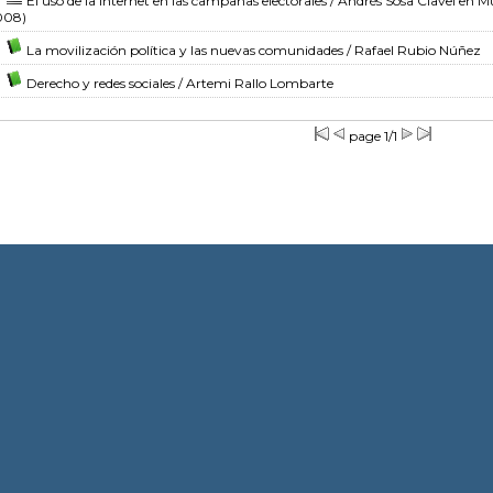
El uso de la internet en las campañas electorales
/ Andrés Sosa Clavel
en Mu
008)
La movilización política y las nuevas comunidades
/ Rafael Rubio Núñez
Derecho y redes sociales
/ Artemi Rallo Lombarte
page 1/1