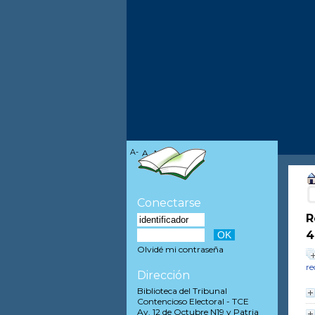
A-
A
A+
Conectarse
R
4
Olvidé mi contraseña
re
Dirección
Biblioteca del Tribunal
Contencioso Electoral - TCE
Av. 12 de Octubre N19 y Patria