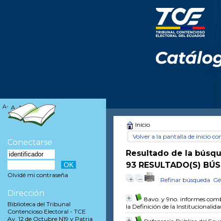
A-
A
A+
Inicio
Volver a la pantalla de inicio con
Conectarse
Resultado de la búsq
93 RESULTADO(S) BÚ
Olvidé mi contraseña
Refinar búsqueda
Gé
Dirección
8avo. y 9no. informes com
Biblioteca del Tribunal
la Definición de la Institucional
Contencioso Electoral - TCE
Av. 12 de Octubre N19 y Patria