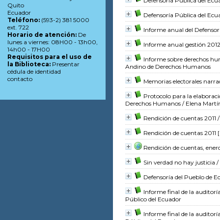
Defensoría Pública del Ecu
Quito
Ecuador
Defensoría Pública del Ecu
Teléfono:
(593-2) 381 5000
ext. 722
Informe anual del Defensor
Horario de atención:
De
lunes a viernes: 08H00 - 13h00,
Informe anual gestión 201
14h00 - 17H00
Requisitos para el uso de
Informe sobre derechos hu
la Biblioteca:
Presentar
Andino de Derechos Humanos
cédula de identidad
contacto
Memorias electorales narra
Protocolo para la elaboraci
Derechos Humanos
/ Elena Mart
Rendición de cuentas 2011
/
Rendición de cuentas 2011 [
Rendición de cuentas, ener
Sin verdad no hay justicia
/
Defensoría del Pueblo de Ec
Informe final de la auditorí
Público del Ecuador
Informe final de la auditorí