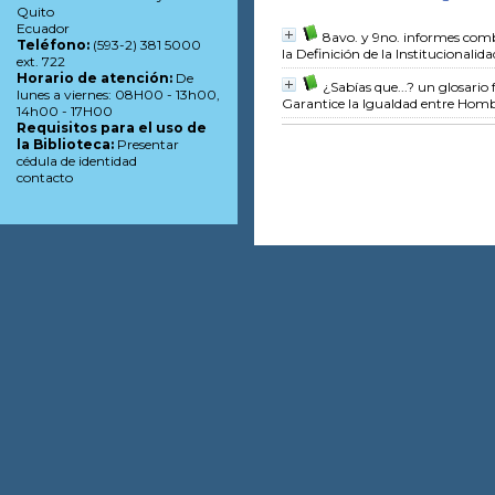
Quito
Ecuador
8avo. y 9no. informes com
Teléfono:
(593-2) 381 5000
la Definición de la Institucional
ext. 722
Horario de atención:
De
¿Sabías que...? un glosario
lunes a viernes: 08H00 - 13h00,
Garantice la Igualdad entre Homb
14h00 - 17H00
Requisitos para el uso de
la Biblioteca:
Presentar
cédula de identidad
contacto