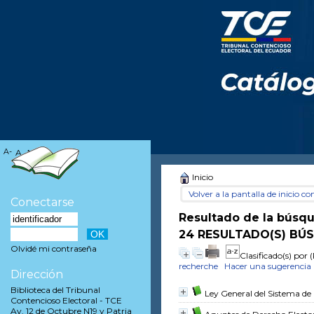
A-
A
A+
Inicio
Volver a la pantalla de inicio con
Conectarse
Resultado de la búsq
24 RESULTADO(S) BÚ
Olvidé mi contraseña
Clasificado(s) por
(
recherche
Hacer una sugerencia
Dirección
Biblioteca del Tribunal
Ley General del Sistema de
Contencioso Electoral - TCE
Av. 12 de Octubre N19 y Patria