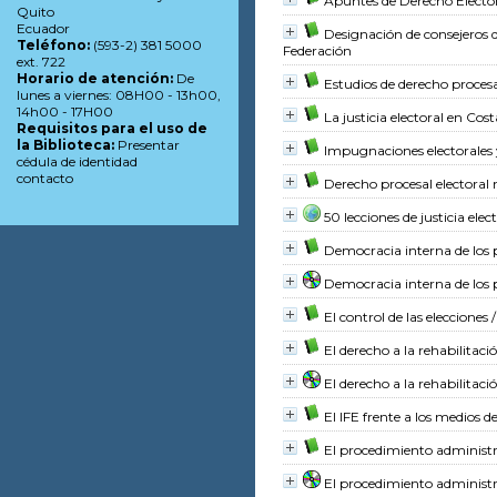
Apuntes de Derecho Electo
Quito
Ecuador
Designación de consejeros de
Teléfono:
(593-2) 381 5000
Federación
ext. 722
Horario de atención:
De
Estudios de derecho procesa
lunes a viernes: 08H00 - 13h00,
14h00 - 17H00
La justicia electoral en Cos
Requisitos para el uso de
la Biblioteca:
Presentar
Impugnaciones electorales 
cédula de identidad
contacto
Derecho procesal electoral
50 lecciones de justicia elec
Democracia interna de los 
Democracia interna de los 
El control de las elecciones
/
El derecho a la rehabilitació
El derecho a la rehabilitació
El IFE frente a los medios 
El procedimiento administ
El procedimiento administ