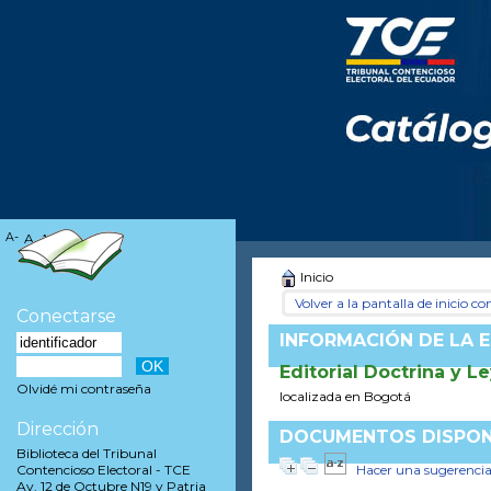
A-
A
A+
Inicio
Volver a la pantalla de inicio con
Conectarse
INFORMACIÓN DE LA E
Editorial Doctrina y L
Olvidé mi contraseña
localizada en Bogotá
Dirección
DOCUMENTOS DISPONI
Biblioteca del Tribunal
Hacer una sugerenci
Contencioso Electoral - TCE
Av. 12 de Octubre N19 y Patria