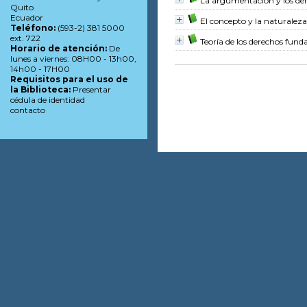
La argumentación y los de
Quito
Ecuador
El concepto y la naturaleza
Teléfono:
(593-2) 381 5000
ext. 722
Teoría de los derechos fun
Horario de atención:
De
lunes a viernes: 08H00 - 13h00,
14h00 - 17H00
Requisitos para el uso de
la Biblioteca:
Presentar
cédula de identidad
contacto