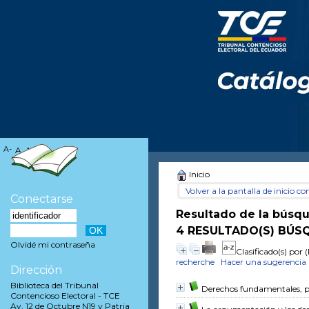
A-
A
A+
Inicio
Volver a la pantalla de inicio con
Conectarse
Resultado de la búsq
4 RESULTADO(S) BÚSQ
Olvidé mi contraseña
Clasificado(s) por
(
recherche
Hacer una sugerencia
Dirección
Biblioteca del Tribunal
Derechos fundamentales, p
Contencioso Electoral - TCE
Av. 12 de Octubre N19 y Patria