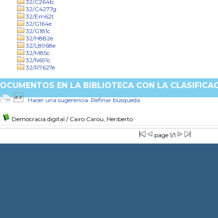
32/C264b
32/C4277g
32/Em62t
32/G164e
32/G181c
32/H882e
32/L8968e
32/M85c
32/N691c
32/R7627e
OCUMENTOS EN LA BIBLIOTECA CON LA CLASIFICAC
Hacer una sugerencia
Refinar búsqueda
Democracia digital
/ Cairo Carou, Heriberto
page 1/1