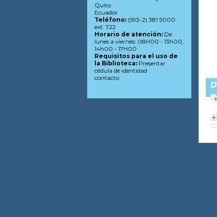
Quito
Ecuador
Teléfono:
(593-2) 381 5000
ext. 722
Horario de atención:
De
lunes a viernes: 08H00 - 13h00,
14h00 - 17H00
Requisitos para el uso de
la Biblioteca:
Presentar
cédula de identidad
contacto
D