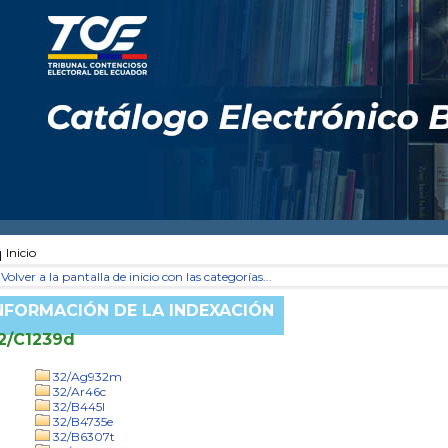
Inicio
Volver a la pantalla de inicio con las categorías...
NFORMACIÓN DE LA INDEXACIÓN
2/C1239d
32/Ag932m
32/Ar46c
32/B445l
32/B4735e
32/B6307t