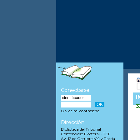
A-
A
A+
Conectarse
I
3
Olvidé mi contraseña
Dirección
Biblioteca del Tribunal
Contencioso Electoral - TCE
Av. 12 de Octubre N19 y Patria