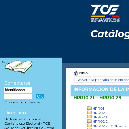
A-
A
A+
Inicio
Volver a la pantalla de inicio con
Conectarse
INFORMACIÓN DE LA 
HRR10.21 - HRR10.29
Olvidé mi contraseña
HRR01
Dirección
HRR02
HRR02.1
Biblioteca del Tribunal
HRR02.2
Contencioso Electoral - TCE
HRR02.2 - HRR02.4
Av. 12 de Octubre N19 y Patria