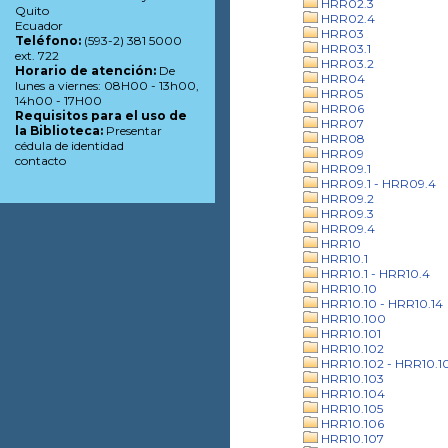
HRR02.3
Quito
HRR02.4
Ecuador
HRR03
Teléfono:
(593-2) 381 5000
HRR03.1
ext. 722
HRR03.2
Horario de atención:
De
HRR04
lunes a viernes: 08H00 - 13h00,
HRR05
14h00 - 17H00
HRR06
Requisitos para el uso de
HRR07
la Biblioteca:
Presentar
HRR08
cédula de identidad
HRR09
contacto
HRR09.1
HRR09.1 - HRR09.4
HRR09.2
HRR09.3
HRR09.4
HRR10
HRR10.1
HRR10.1 - HRR10.4
HRR10.10
HRR10.10 - HRR10.14
HRR10.100
HRR10.101
HRR10.102
HRR10.102 - HRR10.1
HRR10.103
HRR10.104
HRR10.105
HRR10.106
HRR10.107