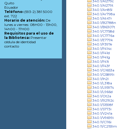
340.1/Al279c
Quito
340.1/Al279t
Ecuador
340.1/An85l
Teléfono:
(593-2) 381 5000
340.1/Ar798a
ext. 722
340.1/At47r
Horario de atención:
De
340.1/B2788n
lunes a viernes: 08H00 - 13h00,
340.1/B6307t
14h00 - 17H00
340.1/C1758d
Requisitos para el uso de
340.1/C1776a
la Biblioteca:
Presentar
340.1/E779k
cédula de identidad
340.1/F397e
contacto
340.1/F414c
340.1/F41d
340.1/F41g
340.1/F41t
340.1/F43f
340.1/G1653a
340.1/G5899i
340.1/Ih2l
340.1/L318a
340.1/L9597s
340.1/L966d
340.1/Ot2a
340.1/R2192c
340.1/S1598f
340.1/S773i
340.1/V241a
340.1/V9699i
340.11/C116i
340.11/C2159m