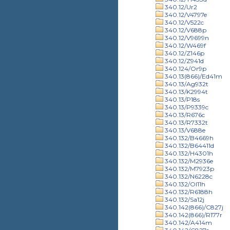
340.12/Ur2
340.12/V4797e
340.12/V522c
340.12/V688p
340.12/V9699n
340.12/W469f
340.12/Z146p
340.12/Z941d
340.124/Or9p
340.13(866)/Ed41m
340.13/Ag932t
340.13/K2994t
340.13/P18s
340.13/P9339c
340.13/R676c
340.13/R7332t
340.13/V688e
340.132/B4669h
340.132/B64411d
340.132/H4301h
340.132/M2936e
340.132/M7923p
340.132/N6228c
340.132/Ol11h
340.132/R6188h
340.132/Sa12j
340.142(866)/C827j
340.142(866)/R177r
340.142/A414m