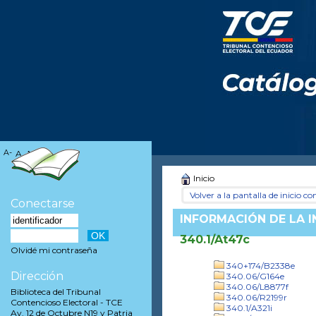
A-
A
A+
Inicio
Volver a la pantalla de inicio con
Conectarse
INFORMACIÓN DE LA 
340.1/At47c
Olvidé mi contraseña
340+174/B2338e
Dirección
340.06/G164e
340.06/L8877f
Biblioteca del Tribunal
340.06/R2199r
Contencioso Electoral - TCE
340.1/A321i
Av. 12 de Octubre N19 y Patria