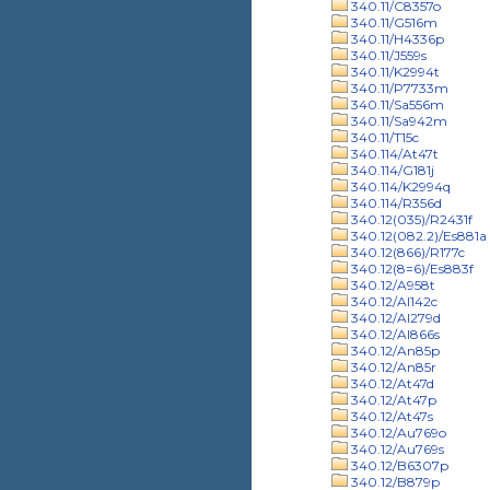
340.11/C8357o
340.11/G516m
340.11/H4336p
340.11/J559s
340.11/K2994t
340.11/P7733m
340.11/Sa556m
340.11/Sa942m
340.11/T15c
340.114/At47t
340.114/G181j
340.114/K2994q
340.114/R356d
340.12(035)/R2431f
340.12(082.2)/Es881a
340.12(866)/R177c
340.12(8=6)/Es883f
340.12/A958t
340.12/Al142c
340.12/Al279d
340.12/Al866s
340.12/An85p
340.12/An85r
340.12/At47d
340.12/At47p
340.12/At47s
340.12/Au769o
340.12/Au769s
340.12/B6307p
340.12/B879p