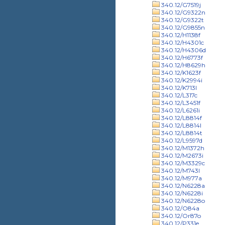
340.12/G7519j
340.12/G9322n
340.12/G9322t
340.12/G9855n
340.12/H1138f
340.12/H4301c
340.12/H4306d
340.12/H6773f
340.12/H8629h
340.12/K1623f
340.12/K2994i
340.12/K713l
340.12/L317c
340.12/L3451f
340.12/L6261i
340.12/L8814f
340.12/L8814l
340.12/L8814t
340.12/L9597d
340.12/M1372h
340.12/M2673i
340.12/M3329c
340.12/M743l
340.12/M977a
340.12/N6228a
340.12/N6228i
340.12/N6228o
340.12/O84a
340.12/Or87o
340.12/P331e