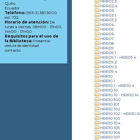
HRR02.3
Quito
HRR02.4
Ecuador
HRR03
Teléfono:
(593-2) 381 5000
HRR03.1
ext. 722
HRR03.2
Horario de atención:
De
HRR04
lunes a viernes: 08H00 - 13h00,
HRR05
14h00 - 17H00
HRR06
Requisitos para el uso de
HRR07
la Biblioteca:
Presentar
HRR08
cédula de identidad
HRR09
contacto
HRR09.1
HRR09.1 - HRR09.4
HRR09.2
HRR09.3
HRR09.4
HRR10
HRR10.1
HRR10.1 - HRR10.4
HRR10.10
HRR10.10 - HRR10.14
HRR10.100
HRR10.101
HRR10.102
HRR10.102 - HRR10.1
HRR10.103
HRR10.104
HRR10.105
HRR10.106
HRR10.107