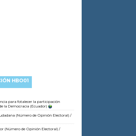
CIÓN HBO01
cia para fotalecer la participación
o de la Democracia (Ecuador)
ciudadana
(Número de Opinión Electoral)
/
dor
(Número de Opinión Electoral)
/