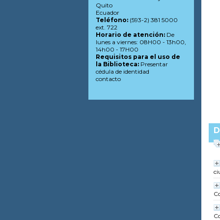
Quito
Ecuador
Teléfono:
(593-2) 381 5000
ext. 722
Horario de atención:
De
lunes a viernes: 08H00 - 13h00,
14h00 - 17H00
Requisitos para el uso de
la Biblioteca:
Presentar
cédula de identidad
contacto
D
ci
Co
Co