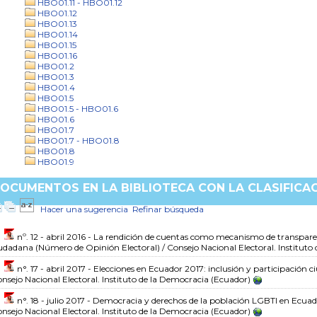
HBO01.11 - HBO01.12
HBO01.12
HBO01.13
HBO01.14
HBO01.15
HBO01.16
HBO01.2
HBO01.3
HBO01.4
HBO01.5
HBO01.5 - HBO01.6
HBO01.6
HBO01.7
HBO01.7 - HBO01.8
HBO01.8
HBO01.9
OCUMENTOS EN LA BIBLIOTECA CON LA CLASIFICA
Hacer una sugerencia
Refinar búsqueda
nº. 12 - abril 2016 - La rendición de cuentas como mecanismo de transparen
udadana
(Número de Opinión Electoral)
/ Consejo Nacional Electoral. Institut
n°. 17 - abril 2017 - Elecciones en Ecuador 2017: inclusión y participación 
nsejo Nacional Electoral. Instituto de la Democracia (Ecuador)
n°. 18 - julio 2017 - Democracia y derechos de la población LGBTI en Ecua
nsejo Nacional Electoral. Instituto de la Democracia (Ecuador)