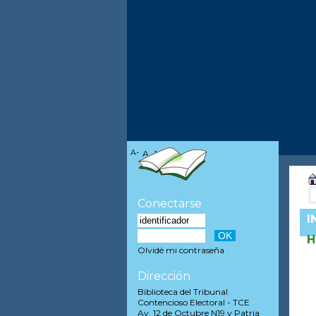
A-
A
A+
Conectarse
I
H
Olvidé mi contraseña
Dirección
Biblioteca del Tribunal
Contencioso Electoral - TCE
Av. 12 de Octubre N19 y Patria