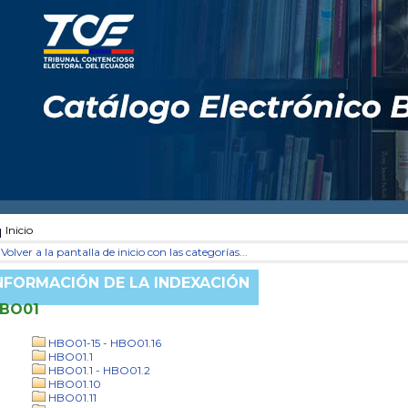
Inicio
Volver a la pantalla de inicio con las categorías...
NFORMACIÓN DE LA INDEXACIÓN
BO01
HBO01-15 - HBO01.16
HBO01.1
HBO01.1 - HBO01.2
HBO01.10
HBO01.11