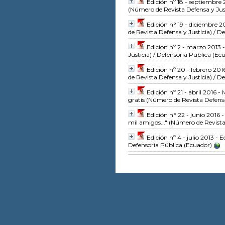
Edición nº 18 - septiembre 
(Número de Revista Defensa y Just
Edición n° 19 - diciembre 
de Revista Defensa y Justicia)
/ De
Edicion nº 2 - marzo 2013 -
Justicia)
/ Defensoría Pública (Ec
Edición nº 20 - febrero 20
de Revista Defensa y Justicia)
/ De
Edición nº 21 - abril 2016 
gratis
(Número de Revista Defensa 
Edición n° 22 - junio 2016 
mil amigos..."
(Número de Revista 
Edición nº 4 - julio 2013 - 
Defensoría Pública (Ecuador)