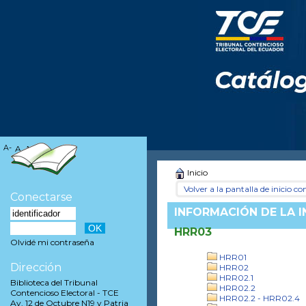
A-
A
A+
Inicio
Volver a la pantalla de inicio con
Conectarse
INFORMACIÓN DE LA 
HRR03
Olvidé mi contraseña
HRR01
Dirección
HRR02
HRR02.1
Biblioteca del Tribunal
HRR02.2
Contencioso Electoral - TCE
HRR02.2 - HRR02.4
Av. 12 de Octubre N19 y Patria