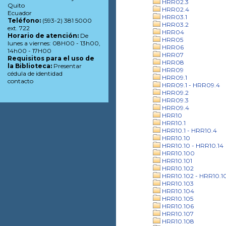
HRR02.3
Quito
HRR02.4
Ecuador
HRR03.1
Teléfono:
(593-2) 381 5000
HRR03.2
ext. 722
HRR04
Horario de atención:
De
HRR05
lunes a viernes: 08H00 - 13h00,
HRR06
14h00 - 17H00
HRR07
Requisitos para el uso de
HRR08
la Biblioteca:
Presentar
HRR09
cédula de identidad
HRR09.1
contacto
HRR09.1 - HRR09.4
HRR09.2
HRR09.3
HRR09.4
HRR10
HRR10.1
HRR10.1 - HRR10.4
HRR10.10
HRR10.10 - HRR10.14
HRR10.100
HRR10.101
HRR10.102
HRR10.102 - HRR10.1
HRR10.103
HRR10.104
HRR10.105
HRR10.106
HRR10.107
HRR10.108