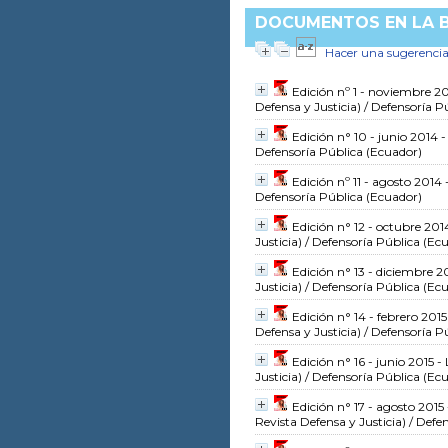
DOCUMENTOS EN LA B
Hacer una sugerenci
Edición nº 1 - noviembre 20
Defensa y Justicia)
/ Defensoría P
Edición n° 10 - junio 2014
Defensoría Pública (Ecuador)
Edición nº 11 - agosto 2014 
Defensoría Pública (Ecuador)
Edición n° 12 - octubre 20
Justicia)
/ Defensoría Pública (Ec
Edición n° 13 - diciembre 20
Justicia)
/ Defensoría Pública (Ec
Edición n° 14 - febrero 201
Defensa y Justicia)
/ Defensoría P
Edición n° 16 - junio 2015 - 
Justicia)
/ Defensoría Pública (Ec
Edición n° 17 - agosto 2015
Revista Defensa y Justicia)
/ Defen