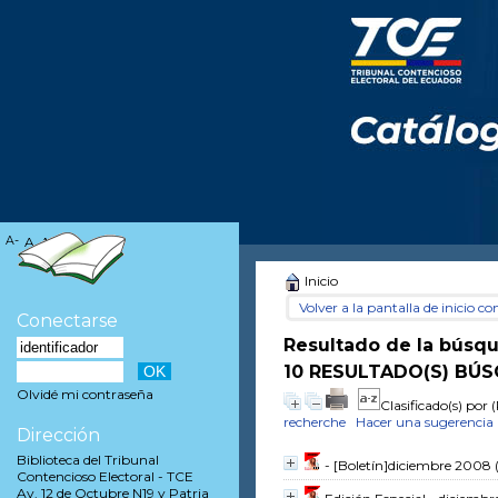
A-
A
A+
Inicio
Volver a la pantalla de inicio con
Conectarse
Resultado de la búsq
10 RESULTADO(S) BÚS
Olvidé mi contraseña
Clasificado(s) por
(
recherche
Hacer una sugerencia
Dirección
Biblioteca del Tribunal
- [Boletín]diciembre 2008
Contencioso Electoral - TCE
Av. 12 de Octubre N19 y Patria