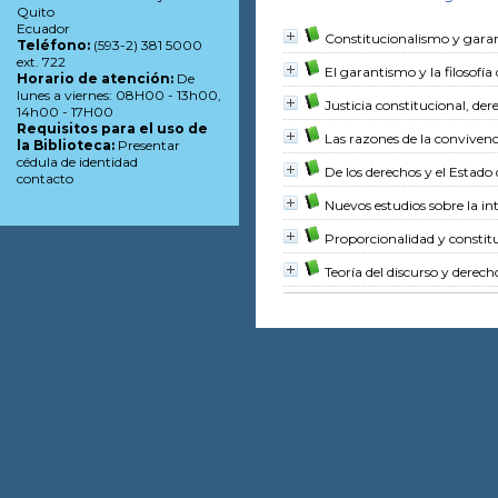
Quito
Ecuador
Constitucionalismo y gara
Teléfono:
(593-2) 381 5000
ext. 722
El garantismo y la filosofía
Horario de atención:
De
lunes a viernes: 08H00 - 13h00,
Justicia constitucional, d
14h00 - 17H00
Requisitos para el uso de
Las razones de la convivenc
la Biblioteca:
Presentar
cédula de identidad
De los derechos y el Estado
contacto
Nuevos estudios sobre la in
Proporcionalidad y constit
Teoría del discurso y dere