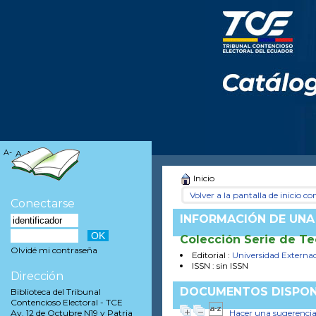
A-
A
A+
Inicio
Volver a la pantalla de inicio con
Conectarse
INFORMACIÓN DE UNA
Colección Serie de Teo
Olvidé mi contraseña
Editorial :
Universidad Externa
ISSN : sin ISSN
Dirección
DOCUMENTOS DISPON
Biblioteca del Tribunal
Contencioso Electoral - TCE
Hacer una sugerenci
Av. 12 de Octubre N19 y Patria