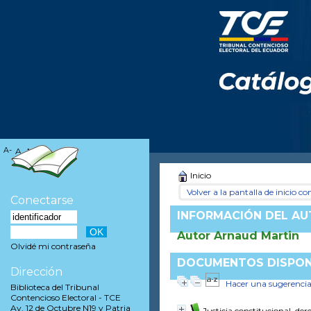
A-
A
A+
Inicio
Volver a la pantalla de inicio con
Conectarse
INFORMACIÓN DEL A
Autor Arnaud Martin
Olvidé mi contraseña
DOCUMENTOS DISPONI
Dirección
Hacer una sugerenci
Biblioteca del Tribunal
Contencioso Electoral - TCE
Av. 12 de Octubre N19 y Patria
Justicia constitucional, d