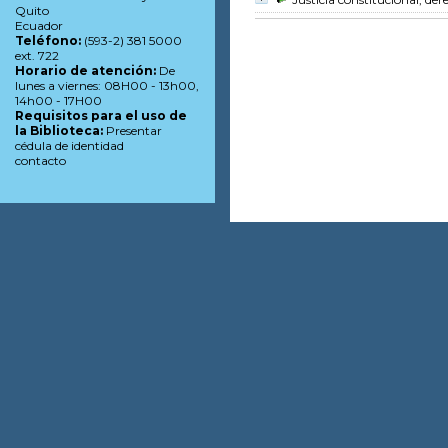
Quito
Ecuador
Teléfono:
(593-2) 381 5000
ext. 722
Horario de atención:
De
lunes a viernes: 08H00 - 13h00,
14h00 - 17H00
Requisitos para el uso de
la Biblioteca:
Presentar
cédula de identidad
contacto